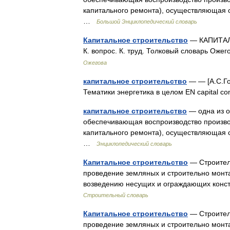
капитального ремонта), осуществляющая 
…
Большой Энциклопедический словарь
Капитальное строительство
— КАПИТАЛЬН
К. вопрос. К. труд. Толковый словарь Оже
Ожегова
капитальное строительство
— — [А.С.Гол
Тематики энергетика в целом EN capital c
капитальное строительство
— одна из о
обеспечивающая воспроизводство произво
капитального ремонта), осуществляющая 
…
Энциклопедический словарь
Капитальное строительство
— Строитель
проведение земляных и строительно монт
возведению несущих и ограждающих конс
Строительный словарь
Капитальное строительство
— Строитель
проведение земляных и строительно монт