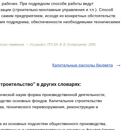
,
рабочих
.
При
подрядном
способе
работы
ведут
изации
(
строительно
-
монтажные
управления
и
т
.
п
.).
Способ
самим
предприятием
,
исходя
из
конкретных
обстоятельств:
чия
подрядчика
,
обеспеченности
необходимыми
техническими
еских
терминов
. —
Уссурийск:
ПГСХА
.
В
.
В
.
Острошенко
.
2005
.
Капитальные расходы бюджета
строительство" в других словарях:
ческой науке форма производственной деятельности,
ство основных фондов. Капитальное строительство
ва, технического перевооружения, реконструкции и
 из основных подсистем общественного производства,
дственных и непроизводственных основных фондов (кроме