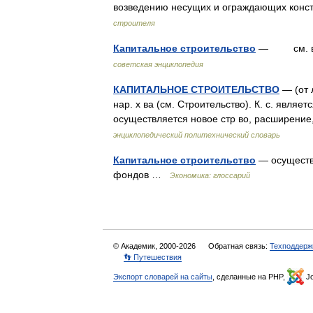
возведению несущих и ограждающих конс
строителя
Капитальное строительство
— см. в ст
советская энциклопедия
КАПИТАЛЬНОЕ СТРОИТЕЛЬСТВО
— (от л
нар. х ва (см. Строительство). К. с. являе
осуществляется новое стр во, расширени
энциклопедический политехнический словарь
Капитальное строительство
— осуществл
фондов …
Экономика: глоссарий
© Академик, 2000-2026
Обратная связь:
Техподдерж
👣 Путешествия
Экспорт словарей на сайты
, сделанные на PHP,
Jo