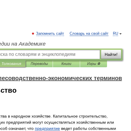
Запомнить сайт
Словарь на свой сайт
RU
едии на Академике
Найти!
Толкования
Переводы
Книги
Игры ⚽
лесоводственно-экономических терминов
ьство
ства
в
народном
хозяйстве
.
Капитальное
строительство
,
щих
предприятий
могут
осуществляться
хозяйственным
или
особ
означает
,
что
предприятие
ведет
работы
собственными