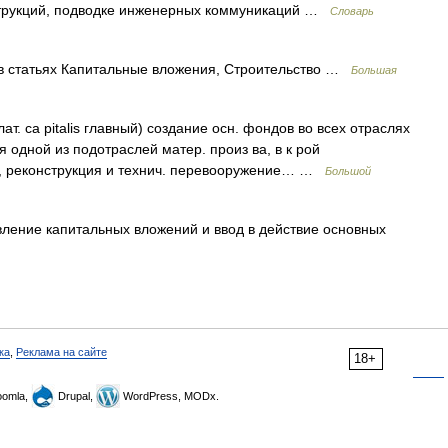
трукций, подводке инженерных коммуникаций …
Словарь
атьях Капитальные вложения, Строительство …
Большая
ат. са pitalis главный) создание осн. фондов во всех отраслях
тся одной из подотраслей матер. произ ва, в к рой
е, реконструкция и технич. перевооружение… …
Большой
ение капитальных вложений и ввод в действие основных
ка
,
Реклама на сайте
18+
omla,
Drupal,
WordPress, MODx.