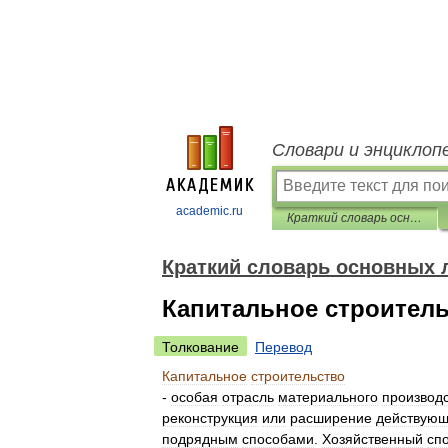
Словари и энциклоп
academic.ru
Краткий словарь основных лесоводственно-экономических терминов
Краткий словарь основных 
Капитальное строител
Толкование
Перевод
Капитальное
строительство
-
особая
отрасль
материального
производ
реконструкция
или
расширение
действую
подрядным
способами
.
Хозяйственный
сп