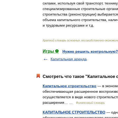
силами
,
используя
свой
транспорт
,
технику
специализированные
строительные
орган
строительства
(
реконструкции
)
выбирается
объема
капитального
строительства
,
нали
и
трудовыми
ресурсами
и
т
.
д
.
Краткий
словарь
основных
лесоводственно
-
экономич
Игры ⚽
Нужно решить контрольную?
Капитальная аренда
Смотреть что такое "Капитальное 
Капитальное строительство
— в экономи
обеспечивающая расширенное воспроизвод
осуществляется в виде нового строительст
расширения… …
Финансовый словарь
КАПИТАЛЬНОЕ СТРОИТЕЛЬСТВО
— одна
обеспечивающая воспроизводство произво